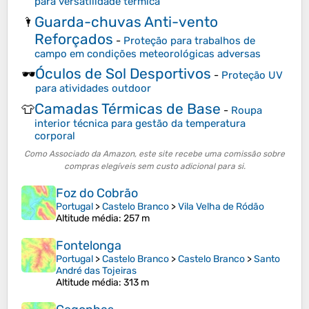
para versatilidade térmica
Guarda-chuvas Anti-vento
🌂
Reforçados
-
Proteção para trabalhos de
campo em condições meteorológicas adversas
Óculos de Sol Desportivos
🕶️
-
Proteção UV
para atividades outdoor
Camadas Térmicas de Base
👕
-
Roupa
interior técnica para gestão da temperatura
corporal
Como Associado da Amazon, este site recebe uma comissão sobre
compras elegíveis sem custo adicional para si.
Foz do Cobrão
Portugal
>
Castelo Branco
>
Vila Velha de Ródão
Altitude média
: 257 m
Fontelonga
Portugal
>
Castelo Branco
>
Castelo Branco
>
Santo
André das Tojeiras
Altitude média
: 313 m