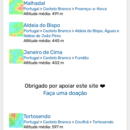
Malhadal
Portugal
>
Castelo Branco
>
Proença-a-Nova
Altitude média
: 491 m
Aldeia do Bispo
Portugal
>
Castelo Branco
>
Aldeia do Bispo, Águas e
Aldeia de João Pires
Altitude média
: 445 m
Janeiro de Cima
Portugal
>
Castelo Branco
>
Fundão
Altitude média
: 402 m
Obrigado por apoiar este site ❤️
Faça uma doação
Tortosendo
Portugal
>
Castelo Branco
>
Covilhã
>
Tortosendo
Altitude média
: 597 m