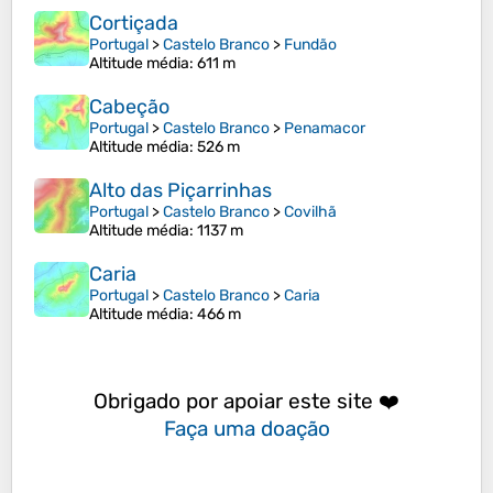
Cortiçada
Portugal
>
Castelo Branco
>
Fundão
Altitude média
: 611 m
Cabeção
Portugal
>
Castelo Branco
>
Penamacor
Altitude média
: 526 m
Alto das Piçarrinhas
Portugal
>
Castelo Branco
>
Covilhã
Altitude média
: 1137 m
Caria
Portugal
>
Castelo Branco
>
Caria
Altitude média
: 466 m
Obrigado por apoiar este site ❤️
Faça uma doação