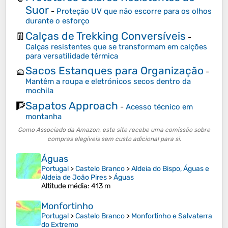
Suor
-
Proteção UV que não escorre para os olhos
durante o esforço
Calças de Trekking Conversíveis
👖
-
Calças resistentes que se transformam em calções
para versatilidade térmica
Sacos Estanques para Organização
🧺
-
Mantêm a roupa e eletrónicos secos dentro da
mochila
Sapatos Approach
🧗
-
Acesso técnico em
montanha
Como Associado da Amazon, este site recebe uma comissão sobre
compras elegíveis sem custo adicional para si.
Águas
Portugal
>
Castelo Branco
>
Aldeia do Bispo, Águas e
Aldeia de João Pires
>
Águas
Altitude média
: 413 m
Monfortinho
Portugal
>
Castelo Branco
>
Monfortinho e Salvaterra
do Extremo