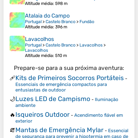
Altitude média
: 598 m
Atalaia do Campo
Portugal
>
Castelo Branco
>
Fundão
Altitude média
: 396 m
Lavacolhos
Portugal
>
Castelo Branco
>
Lavacolhos
>
Lavacolhos
Altitude média
: 510 m
Prepare-se para a sua próxima aventura:
Kits de Primeiros Socorros Portáteis
🩹
-
Essenciais de emergência compactos para
entusiastas de outdoor
Luzes LED de Campismo
🌙
-
Iluminação
ambiente
Isqueiros Outdoor
🔥
-
Acendimento fiável em
exterior
Mantas de Emergência Mylar
🧯
-
Essencial
de segurança para prevenir a hipotermia em caso de