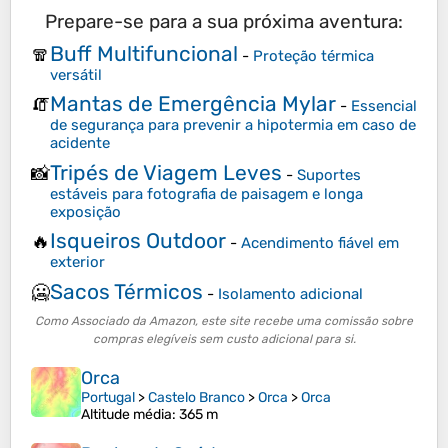
Prepare-se para a sua próxima aventura:
Buff Multifuncional
🧣
-
Proteção térmica
versátil
Mantas de Emergência Mylar
🧯
-
Essencial
de segurança para prevenir a hipotermia em caso de
acidente
Tripés de Viagem Leves
📸
-
Suportes
estáveis para fotografia de paisagem e longa
exposição
Isqueiros Outdoor
🔥
-
Acendimento fiável em
exterior
Sacos Térmicos
🥶
-
Isolamento adicional
Como Associado da Amazon, este site recebe uma comissão sobre
compras elegíveis sem custo adicional para si.
Orca
Portugal
>
Castelo Branco
>
Orca
>
Orca
Altitude média
: 365 m