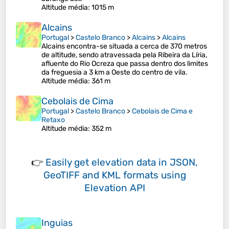
Altitude média
: 1015 m
Alcains
Portugal
>
Castelo Branco
>
Alcains
>
Alcains
Alcains encontra-se situada a cerca de 370 metros
de altitude, sendo atravessada pela Ribeira da Líria,
afluente do Rio Ocreza que passa dentro dos limites
da freguesia a 3 km a Oeste do centro de vila.
Altitude média
: 361 m
Cebolais de Cima
Portugal
>
Castelo Branco
>
Cebolais de Cima e
Retaxo
Altitude média
: 352 m
👉
Easily
get elevation data in JSON,
GeoTIFF and KML formats
using
Elevation API
Inguias