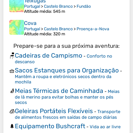
Teixugas
Portugal
>
Castelo Branco
>
Fundão
Altitude média
: 545 m
Cova
Portugal
>
Castelo Branco
>
Proença-a-Nova
Altitude média
: 320 m
Prepare-se para a sua próxima aventura:
Cadeiras de Campismo
🪑
-
Conforto no
descanso
Sacos Estanques para Organização
🧺
-
Mantêm a roupa e eletrónicos secos dentro da
mochila
Meias Térmicas de Caminhada
🧦
-
Meias
de lã merino para evitar bolhas e manter os pés
secos
Geleiras Portáteis Flexíveis
🧊
-
Transporte
de alimentos frescos em saídas de campo diárias
Equipamento Bushcraft
🌲
-
Vida ao ar livre