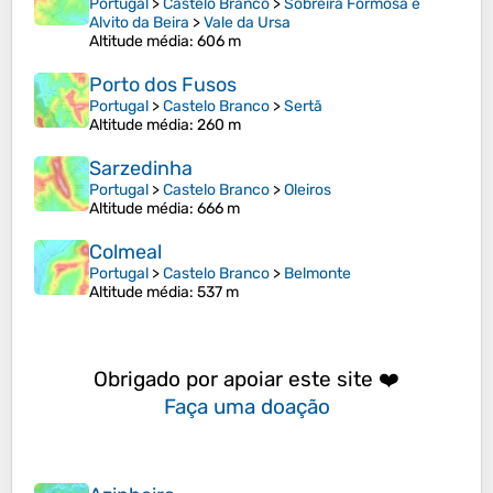
Portugal
>
Castelo Branco
>
Sobreira Formosa e
Alvito da Beira
>
Vale da Ursa
Altitude média
: 606 m
Porto dos Fusos
Portugal
>
Castelo Branco
>
Sertã
Altitude média
: 260 m
Sarzedinha
Portugal
>
Castelo Branco
>
Oleiros
Altitude média
: 666 m
Colmeal
Portugal
>
Castelo Branco
>
Belmonte
Altitude média
: 537 m
Obrigado por apoiar este site ❤️
Faça uma doação