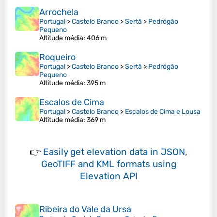
Arrochela
Portugal
>
Castelo Branco
>
Sertã
>
Pedrógão
Pequeno
Altitude média
: 406 m
Roqueiro
Portugal
>
Castelo Branco
>
Sertã
>
Pedrógão
Pequeno
Altitude média
: 395 m
Escalos de Cima
Portugal
>
Castelo Branco
>
Escalos de Cima e Lousa
Altitude média
: 369 m
👉
Easily
get elevation data in JSON,
GeoTIFF and KML formats
using
Elevation API
Ribeira do Vale da Ursa