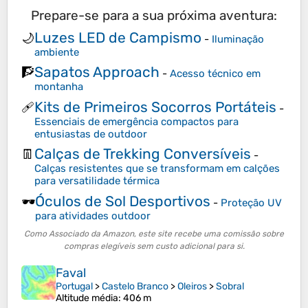
Prepare-se para a sua próxima aventura:
Luzes LED de Campismo
🌙
-
Iluminação
ambiente
Sapatos Approach
🧗
-
Acesso técnico em
montanha
Kits de Primeiros Socorros Portáteis
🩹
-
Essenciais de emergência compactos para
entusiastas de outdoor
Calças de Trekking Conversíveis
👖
-
Calças resistentes que se transformam em calções
para versatilidade térmica
Óculos de Sol Desportivos
🕶️
-
Proteção UV
para atividades outdoor
Como Associado da Amazon, este site recebe uma comissão sobre
compras elegíveis sem custo adicional para si.
Faval
Portugal
>
Castelo Branco
>
Oleiros
>
Sobral
Altitude média
: 406 m