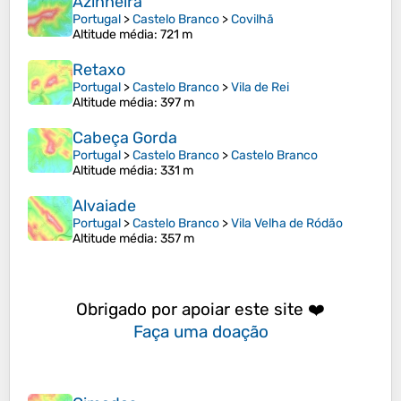
Azinheira
Portugal
>
Castelo Branco
>
Covilhã
Altitude média
: 721 m
Retaxo
Portugal
>
Castelo Branco
>
Vila de Rei
Altitude média
: 397 m
Cabeça Gorda
Portugal
>
Castelo Branco
>
Castelo Branco
Altitude média
: 331 m
Alvaiade
Portugal
>
Castelo Branco
>
Vila Velha de Ródão
Altitude média
: 357 m
Obrigado por apoiar este site ❤️
Faça uma doação