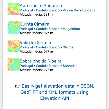
Abrunheiro Pequeno
Portugal
>
Castelo Branco
>
Vila de Rei
>
Fundada
Altitude média
: 331 m
Quinta Cimeira
Portugal
>
Castelo Branco
>
Maçainhas
Altitude média
: 593 m
Vale de Centeio
Portugal
>
Castelo Branco
>
Oleiros
Altitude média
: 697 m
Sobrainho da Ribeira
Portugal
>
Castelo Branco
>
Sarzedas
Altitude média
: 295 m
👉
Easily
get elevation data in JSON,
GeoTIFF and KML formats
using
Elevation API