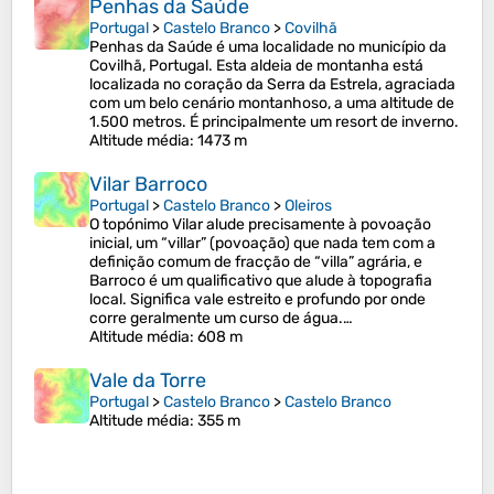
Penhas da Saúde
Portugal
>
Castelo Branco
>
Covilhã
Penhas da Saúde é uma localidade no município da
Covilhã, Portugal. Esta aldeia de montanha está
localizada no coração da Serra da Estrela, agraciada
com um belo cenário montanhoso, a uma altitude de
1.500 metros. É principalmente um resort de inverno.
Altitude média
: 1473 m
Vilar Barroco
Portugal
>
Castelo Branco
>
Oleiros
O topónimo Vilar alude precisamente à povoação
inicial, um “villar” (povoação) que nada tem com a
definição comum de fracção de “villa” agrária, e
Barroco é um qualificativo que alude à topografia
local. Significa vale estreito e profundo por onde
corre geralmente um curso de água.…
Altitude média
: 608 m
Vale da Torre
Portugal
>
Castelo Branco
>
Castelo Branco
Altitude média
: 355 m