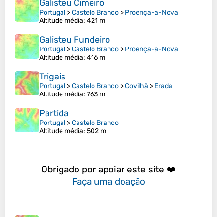
Galisteu Cimeiro
Portugal
>
Castelo Branco
>
Proença-a-Nova
Altitude média
: 421 m
Galisteu Fundeiro
Portugal
>
Castelo Branco
>
Proença-a-Nova
Altitude média
: 416 m
Trigais
Portugal
>
Castelo Branco
>
Covilhã
>
Erada
Altitude média
: 763 m
Partida
Portugal
>
Castelo Branco
Altitude média
: 502 m
Obrigado por apoiar este site ❤️
Faça uma doação