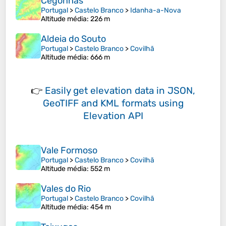
Cegonhas
Portugal
>
Castelo Branco
>
Idanha-a-Nova
Altitude média
: 226 m
Aldeia do Souto
Portugal
>
Castelo Branco
>
Covilhã
Altitude média
: 666 m
👉
Easily
get elevation data in JSON,
GeoTIFF and KML formats
using
Elevation API
Vale Formoso
Portugal
>
Castelo Branco
>
Covilhã
Altitude média
: 552 m
Vales do Rio
Portugal
>
Castelo Branco
>
Covilhã
Altitude média
: 454 m