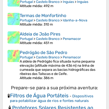
Portugal
>
Castelo Branco
>
Inguias
>
Inguias
Altitude média
: 492 m
Termas de Monfortinho
Portugal
>
Castelo Branco
>
Idanha-a-Nova
Altitude média
: 310 m
Aldeia de João Pires
Portugal
>
Castelo Branco
>
Penamacor
Altitude média
: 451 m
Pedrógão de São Pedro
Portugal
>
Castelo Branco
>
Penamacor
A aldeia de Pedrógão fica situada numa pequena
elevação (altitude máxima de 436 m) na linha de
cumeada que separa as bacias hidrográficas das
ribeiras das Taliscas e de Ceife.
Altitude média
: 386 m
Prepare-se para a sua próxima aventura:
Filtros de Água Portáteis
🧪
-
Dispositivos
para potabilizar água de rios e fontes naturais
Protetores Solares Resistentes ao
🧴