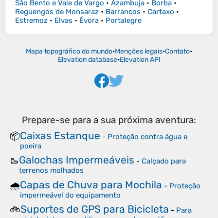
São Bento e Vale de Vargo
•
Azambuja
•
Borba
•
Reguengos de Monsaraz
•
Barrancos
•
Cartaxo
•
Estremoz
•
Elvas
•
Évora
•
Portalegre
Mapa topográfico do mundo
•
Menções legais
•
Contato
•
Elevation database
•
Elevation API
Prepare-se para a sua próxima aventura:
Caixas Estanque
📦
-
Proteção contra água e
poeira
Galochas Impermeáveis
🥾
-
Calçado para
terrenos molhados
Capas de Chuva para Mochila
🌧️
-
Proteção
impermeável do equipamento
Suportes de GPS para Bicicleta
🚲
-
Para