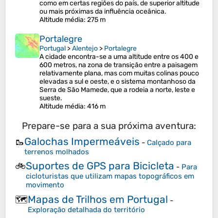
como em certas regiões do país, de superior altitude
ou mais próximas da influência oceânica.
Altitude média
: 275 m
Portalegre
Portugal
>
Alentejo
>
Portalegre
A cidade encontra-se a uma altitude entre os 400 e
600 metros, na zona de transição entre a paisagem
relativamente plana, mas com muitas colinas pouco
elevadas a sul e oeste, e o sistema montanhoso da
Serra de São Mamede, que a rodeia a norte, leste e
sueste.
Altitude média
: 416 m
Prepare-se para a sua próxima aventura:
Galochas Impermeáveis
🥾
-
Calçado para
terrenos molhados
Suportes de GPS para Bicicleta
🚲
-
Para
cicloturistas que utilizam mapas topográficos em
movimento
Mapas de Trilhos em Portugal
🗺️
-
Exploração detalhada do território