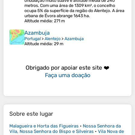
ondulação muito suave e altitude média de 240
metros. Com uma área de 1309 km², o concelho
ocupa 5% da superfície da região do Alentejo. A área
urbana de Évora abrange 1643 ha.
Altitude média
: 271 m
Azambuja
Portugal
>
Alentejo
>
Azambuja
Altitude média
: 29 m
Obrigado por apoiar este site ❤️
Faça uma doação
Sobre este lugar
Malagueira e Horta das Figueiras
•
Nossa Senhora da
Vila, Nossa Senhora do Bispo e Silveiras
•
Vila Nova de