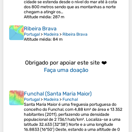
cidade se estenda desde o nível do mar até à cota
dos 800 metros sendo que as montanhas a norte
chegam a atingir os…
Altitude média
: 287 m
Ribeira Brava
Portugal
>
Madeira
>
Ribeira Brava
Altitude média
: 84 m
Obrigado por apoiar este site ❤️
Faça uma doação
Funchal (Santa Maria Maior)
Portugal
>
Madeira
>
Funchal
Santa Maria Maior é uma freguesia portuguesa do
concelho do Funchal, com 4,88 km² de área e 13 352
habitantes (2011), perfazendo uma densidade
populacional de 2 736,1 hab/km². Localiza-se a uma
latitude 32.633 (32°38') Norte e a uma longitude
16.8833 (16°50') Oeste, estando a uma altitude de 0