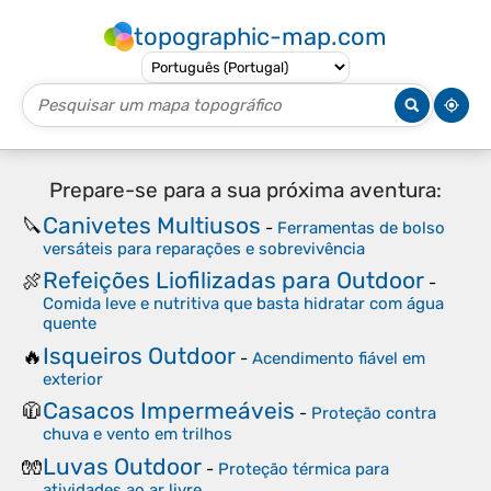
topographic-map.com
Prepare-se para a sua próxima aventura:
Canivetes Multiusos
🔪
-
Ferramentas de bolso
versáteis para reparações e sobrevivência
Refeições Liofilizadas para Outdoor
🍖
-
Comida leve e nutritiva que basta hidratar com água
quente
Isqueiros Outdoor
🔥
-
Acendimento fiável em
exterior
Casacos Impermeáveis
🧥
-
Proteção contra
chuva e vento em trilhos
Luvas Outdoor
🧤
-
Proteção térmica para
atividades ao ar livre