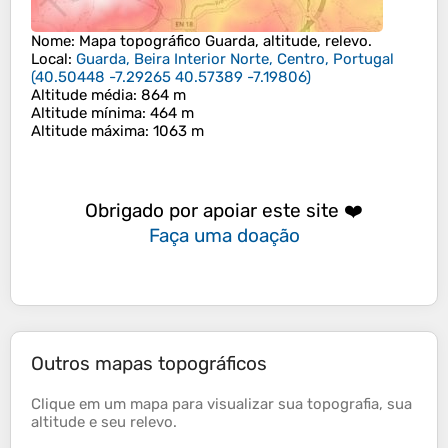
Nome
: Mapa topográfico
Guarda
, altitude, relevo.
Local
:
Guarda, Beira Interior Norte, Centro, Portugal
(
40.50448 -7.29265 40.57389 -7.19806
)
Altitude média
: 864 m
Altitude mínima
: 464 m
Altitude máxima
: 1063 m
Obrigado por apoiar este site ❤️
Faça uma doação
Outros mapas topográficos
Clique em um
mapa
para visualizar sua
topografia
, sua
altitude
e seu
relevo
.