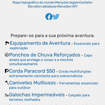
Mapa topográfico do mundo
•
Menções legais
•
Contato
•
Elevation database
•
Elevation API
Prepare-se para a sua próxima aventura:
Equipamento de Aventura
🏞️
-
Essenciais para
exploração
Ponchos de Chuva Reforçados
🧥
-
Capa
ampla que protege o corpo e a mochila
simultaneamente
Corda Paracord 550
🧗
-
Corda multifunções
extremamente resistente para sobrevivência
Canivetes Multiusos
🪓
-
Ferramentas essenciais
para outdoor
Galochas Impermeáveis
🥾
-
Calçado para
terrenos molhados